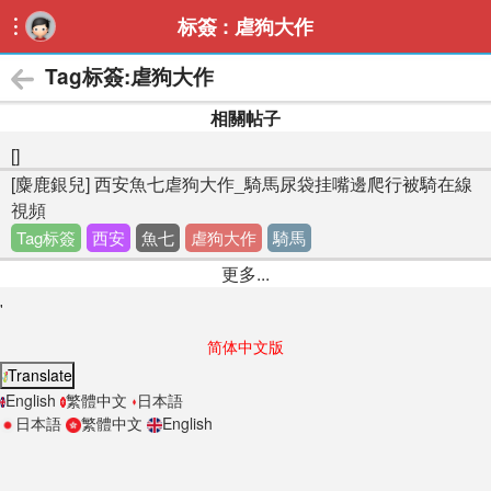
标簽 : 虐狗大作

Tag标簽:虐狗大作
相關帖子
[]
[麋鹿銀兒] 西安魚七虐狗大作_騎馬尿袋挂嘴邊爬行被騎在線
視頻
Tag标簽
西安
魚七
虐狗大作
騎馬
更多...
'
简体中文版
Translate
English
繁體中文
日本語
日本語
繁體中文
English