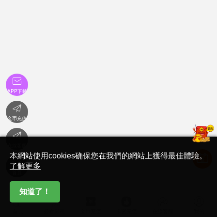

APP下載

金币充值

在線客服
本網站使用cookies确保您在我們的網站上獲得最佳體驗。

了解更多
首頁
知道了！






首頁
必看影視
金币充值
卡密充值
在線客服
我的