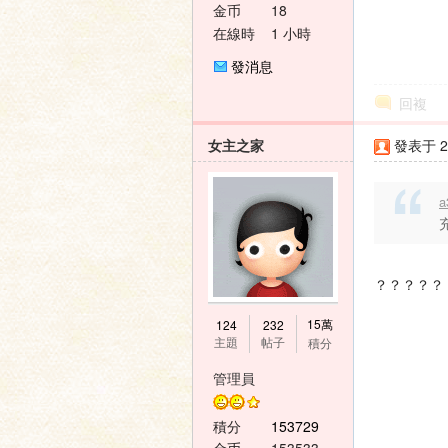
金币
18
壇
在線時
1 小時
間
發消息
回複
女主之家
發表于 20
a
？？？？？
15萬
124
232
主題
帖子
積分
管理員
積分
153729