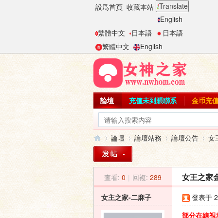
Translate
設爲首頁
收藏本站
English
繁體中文
日本語
日本語
繁體中文
English
論壇
充值未到賬聯系
金币充
論壇
論壇站務
論壇公告
女
查看:
0
|
回複:
289
女王之家
女
»
›
›
›
女主之家-二麻子
發表于 20
部分在線視