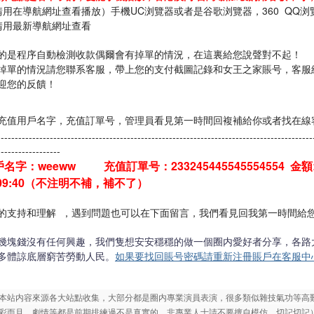
請用在導航網址查看播放）手機UC浏覽器或者是谷歌浏覽器，360 QQ
請用最新導航網址查看
的是程序自動檢測收款偶爾會有掉單的情況，在這裏給您說聲對不起！
掉單的情況請您聯系客服，帶上您的支付截圖記錄和女王之家賬号，客服
迎您的反饋！
充值用戶名字，充值訂單号，管理員看見第一時間回複補給你或者找在線
------------------------------------------------------------------------------------------
------------------
名字：weeww 充值訂單号：233245445545554554
金額
01:09:40（不注明不補，補
不
了）
的支持和理解 ，遇到問題也可以在下面留言，我們看見回我第一時間給
幾塊錢沒有任何興趣，我們隻想安安穩穩的做一個圈内愛好者分享，各路
多體諒底層窮苦勞動人民。
如果要找回賬号密碼請重新注冊賬戶在客服中
本站内容來源各大站點收集，大部分都是圈内專業演員表演，很多類似雜技氣功等高
彩而且，劇情等都是前期排練過不是真實的，非專業人士請不要擅自模仿，切記切記