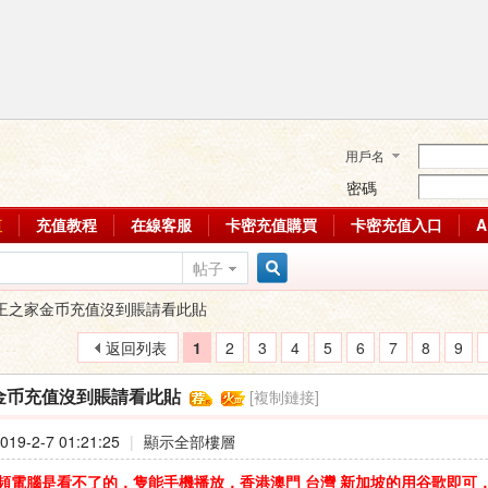
用戶名
密碼
值
充值教程
在線客服
卡密充值購買
卡密充值入口
帖子
搜
王之家金币充值沒到賬請看此貼
返回列表
1
2
3
4
5
6
7
8
9
索
[複制鏈接]
金币充值沒到賬請看此貼
19-2-7 01:21:25
|
顯示全部樓層
頻電腦是看不了的，隻能手機播放，香港澳門 台灣 新加坡的用谷歌即可，大