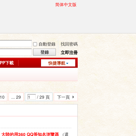
简体中文版
自動登錄
找回密碼
登錄
立即注冊
APP下載
快捷導航
10
... 29
/ 29 頁
下一頁
陸的用360 QQ等知名浏覽器
（還