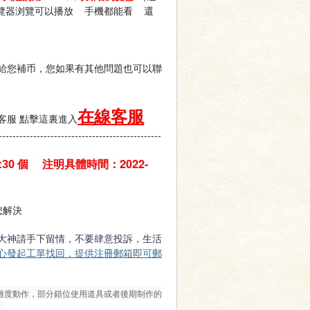
浏覽器浏覽可以播放 手機都能看 還
給您補币，您如果有其他問題也可以聯
在線客服
客服 點擊這裏進入
-----------------------------------------------
注明具體時間：2022-
:30 個
您解決
大神請手下留情，不要肆意投訴，生活
心發起工單找回，提供注冊郵箱即可郵
難度動作，部分錯位使用道具或者後期制作的
）