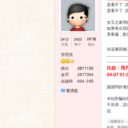
是看不了 
是看不了 
女王之家用
如果有出現
系客服，歡
神
287萬
2412
2423
主題
帖子
積分
在這裏回複
管理員
--------------
--------------
比如：用戶
積分
2871135
04-07 
金币
2877394
在線時
664 小時
謝謝同好者
間
發消息
之
本站對騙你
不容易，請
箱
（溫馨提示：
效果，看個精