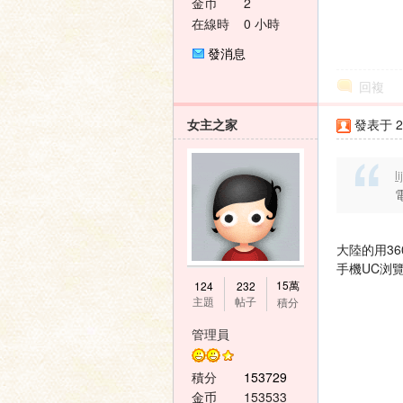
金币
2
在線時
0 小時
間
發消息
回複
女主之家
發表于 20
l
大陸的用36
手機UC浏
15萬
124
232
主題
帖子
積分
管理員
積分
153729
金币
153533