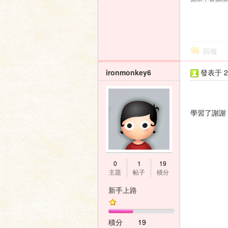
家
回複
ironmonkey6
發表于 20
學習了謝謝
論
0
1
19
主題
帖子
積分
新手上路
積分
19