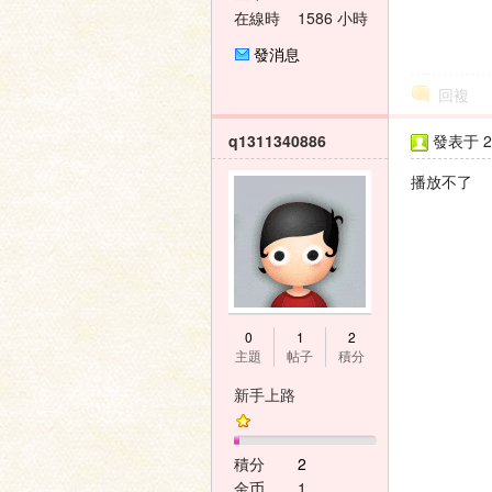
在線時
1586 小時
間
發消息
回複
q1311340886
發表于 20
播放不了
0
1
2
主題
帖子
積分
新手上路
積分
2
金币
1