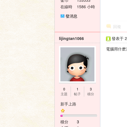
金币
153533
在線時
1586 小時
間
發消息
回複
lijingtan1066
發表于 20
電腦用什麽
0
1
3
主題
帖子
積分
新手上路
積分
3