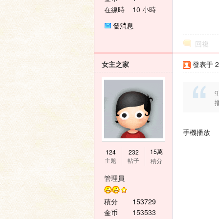
在線時
10 小時
間
發消息
回複
女主之家
發表于 20
q
手機播放
15萬
124
232
主題
帖子
積分
管理員
積分
153729
金币
153533